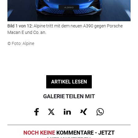
Bild 1 von 12:
Alpine tritt mit dem neuen A390 gegen Porsche
Bil
Macan E und Co. an.
400
© Foto: Alpine
© F
ARTIKEL LESEN
GALERIE TEILEN MIT
NOCH KEINE
KOMMENTARE - JETZT