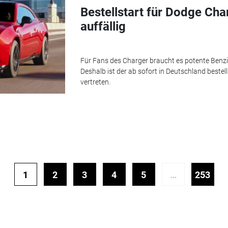
Bestellstart für Dodge Cha
auffällig
Für Fans des Charger braucht es potente Benzine
Deshalb ist der ab sofort in Deutschland beste
vertreten.
1
2
3
4
5
…
253