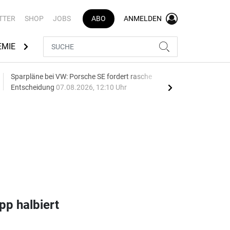
TTER
SHOP
JOBS
ABO
ANMELDEN
EMIE
AUTOMARKEN
MEDIATHEK
BRANCHENVERZEI
Sparpläne bei VW: Porsche SE fordert rasche
75 J
Entscheidung
07.08.2026, 12:10 Uhr
Auf
pp halbiert