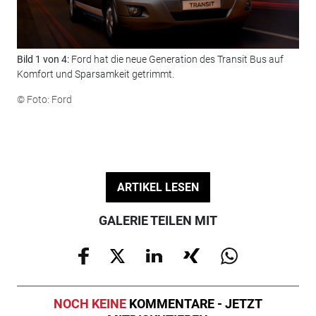
Bild 1 von 4:
Ford hat die neue Generation des Transit Bus auf
Bil
Komfort und Sparsamkeit getrimmt.
kW 
wen
© Foto: Ford
© F
ARTIKEL LESEN
GALERIE TEILEN MIT
NOCH KEINE
KOMMENTARE - JETZT