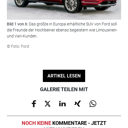
Bild 1 von 6:
Das größte in Europa erhältliche SUV von Ford soll
Bil
die Freunde der Hochbeiner ebenso begeistern wie Limousinen-
Edg
und Van-Kunden.
Sta
© Foto: Ford
© F
ARTIKEL LESEN
GALERIE TEILEN MIT
NOCH KEINE
KOMMENTARE - JETZT