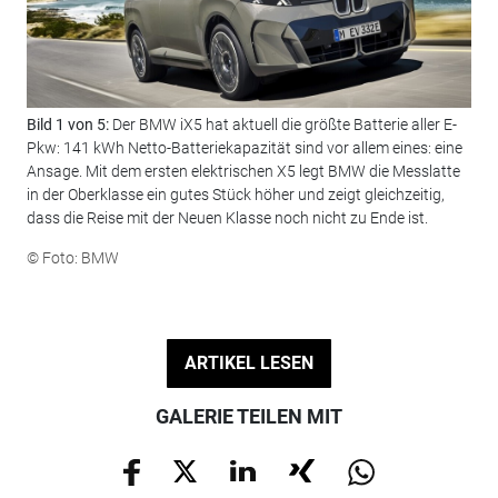
Bild 1 von 5:
Der BMW iX5 hat aktuell die größte Batterie aller E-
Bil
Pkw: 141 kWh Netto-Batteriekapazität sind vor allem eines: eine
Nac
Ansage. Mit dem ersten elektrischen X5 legt BMW die Messlatte
gro
in der Oberklasse ein gutes Stück höher und zeigt gleichzeitig,
den
dass die Reise mit der Neuen Klasse noch nicht zu Ende ist.
Vol
Ene
© Foto: BMW
sein
© F
ARTIKEL LESEN
GALERIE TEILEN MIT