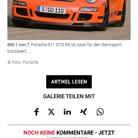
Bild 1 von 7:
Porsche 911 GT3 RS ist zwar für den Rennsport
Bil
konzipiert, ...
str
© Foto: Porsche
© F
ARTIKEL LESEN
GALERIE TEILEN MIT
NOCH KEINE
KOMMENTARE - JETZT