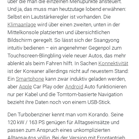
über die man die einzelnen Menüpunkte ansteuert.
Und ja, das muss man heutzutage lobend erwähnen:
Selbst ein Lautstärkeregler ist vorhanden. Die
Klimaanlage
wird über einen zweiten, unten in der
Mittelkonsole platzierten und übersichtlichen
Bildschirm geregelt. So lässt sich der Ssangyong
intuitiv bedienen – ein angenehmer Gegenpol zum
Touchscreen-Blingbling viele neuer Autos, das mehr
ablenkt als beim Fahren hilft. In Sachen
Konnektivität
ist der Koreaner allerdings nicht auf neuestem Stand:
Ein
Smartphone
kann zwar induktiv geladen werden,
aber
Apple
Car Play oder
Android
Auto funktionieren
nur per Kabel und die Tomtom-basierte Navigation
bezieht ihre Daten noch von einem USB-Stick.
Den Turbobenziner kennt man vom Korando. Seine
120 kW / 163 PS genügen für Alltagseinsätze und
passen zum Anspruch eines unkomplizierten
Alltagsautos völlig. Bei der Version mit Frontantrieb