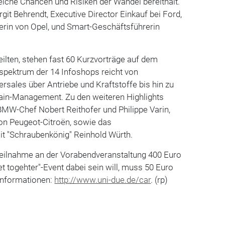
lche Chancen und Risiken der Wandel bereithält.
irgit Behrendt, Executive Director Einkauf bei Ford,
lerin von Opel, und Smart-Geschäftsführerin
eilten, stehen fast 60 Kurzvorträge auf dem
ektrum der 14 Infoshops reicht von
ersales über Antriebe und Kraftstoffe bis hin zu
ain-Management. Zu den weiteren Highlights
BMW-Chef Nobert Reithofer und Philippe Varin,
on Peugeot-Citroën, sowie das
t "Schraubenkönig" Reinhold Würth.
 Teilnahme an der Vorabendveranstaltung 400 Euro
t togehter"-Event dabei sein will, muss 50 Euro
Informationen:
http://www.uni-due.de/car
. (rp)