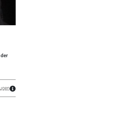
 der
ugen