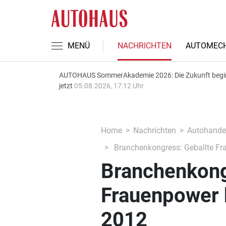
MENÜ
NACHRICHTEN
AUTOMECH
AUTOHAUS SommerAkademie 2026: Die Zukunft begi
jetzt
05.08.2026, 17:12 Uhr
Home
Nachrichten
Autohande
Branchenkongress: Geballte F
Branchenkong
Frauenpower
2012