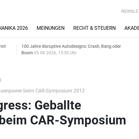
NEWSLE
ANIKA 2026
MEINUNGEN
RECHT & STEUERN
AKAD
nnt
100 Jahre disruptive Autodesigns: Crash, Bang oder
Boom
05.08.2026, 15:30 Uhr
l
rauenpower beim CAR-Symposium 2012
ress: Geballte
 beim CAR-Symposium