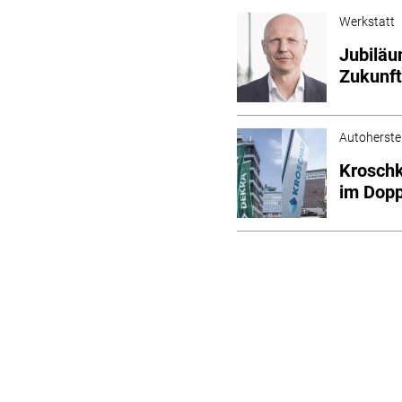
Werkstatt
Jubiläu
Zukunft
Autoherstel
Kroschk
im Dop