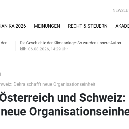
NEWSLE
ANIKA 2026
MEINUNGEN
RECHT & STEUERN
AKAD
 den
Die Geschichte der Klimaanlage: So wurden unsere Autos
kühl
06.08.2026, 14:29 Uhr
l
hweiz: Dekra schafft neue Organisationseinheit
Österreich und Schweiz:
 neue Organisationseinhe