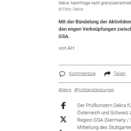
Dekra: Nachfrage nach grenzüberschrei
© Foto: Dekra
Mit der Bündelung der Aktivitäte
den engen Verknüpfungen zwisch
GSA.
von AH
Kommentare
Teilen
#Dekra
#Prüfdienstleistungen
Der Prüfkonzern Dekra fü
Österreich und Schweiz z
Region GSA (Germany / Sw
Mitteilung des Stuttgart