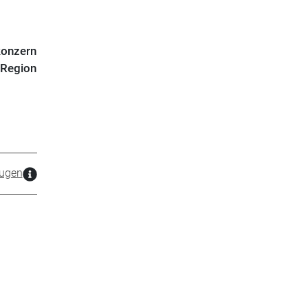
konzern
 Region
ugen