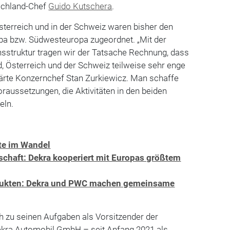
schland-Chef
Guido Kutschera
.
sterreich und in der Schweiz waren bisher den
pa bzw. Südwesteuropa zugeordnet. „Mit der
nsstruktur tragen wir der Tatsache Rechnung, dass
, Österreich und der Schweiz teilweise sehr enge
lärte Konzernchef Stan Zurkiewicz. Man schaffe
raussetzungen, die Aktivitäten in den beiden
eln.
ste im Wandel
schaft: Dekra kooperiert mit Europas größtem
dukten: Dekra und PWC machen gemeinsame
ch zu seinen Aufgaben als Vorsitzender der
ekra Automobil GmbH – seit Anfang 2021 als