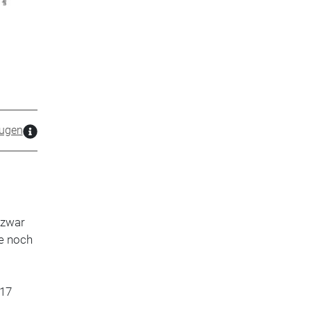
ugen
 zwar
he noch
 17