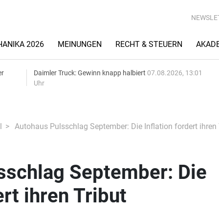
NEWSLE
ANIKA 2026
MEINUNGEN
RECHT & STEUERN
AKAD
er
Daimler Truck: Gewinn knapp halbiert
07.08.2026, 13:01
Uhr
l
Autohaus Pulsschlag September: Die Inflation fordert ihren 
sschlag September: Die
ert ihren Tribut