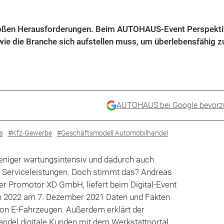
großen Herausforderungen. Beim AUTOHAUS-Event Perspekti
ie die Branche sich aufstellen muss, um überlebensfähig zu
AUTOHAUS bei Google bevorz
s
#Kfz-Gewerbe
#Geschäftsmodell Automobilhandel
 weniger wartungsintensiv und dadurch auch
en Serviceleistungen. Doch stimmt das? Andreas
er Promotor XD GmbH, liefert beim Digital-Event
n 2022 am 7. Dezember 2021 Daten und Fakten
von E-Fahrzeugen. Außerdem erklärt der
andel digitale Kunden mit dem Werkstattportal