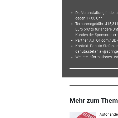
Die Veranstaltung findet a
gegen 17.00 Uhr.
Teilnahmegebühr: 415,31 
Euro brutto für andere U
Kunden der Sponsoren er
Partner: AUTO1.com /
BD
Kontakt: Danuta Stefania
danuta.stefaniak@spring
Weitere Informationen u
Mehr zum Them
Autohande