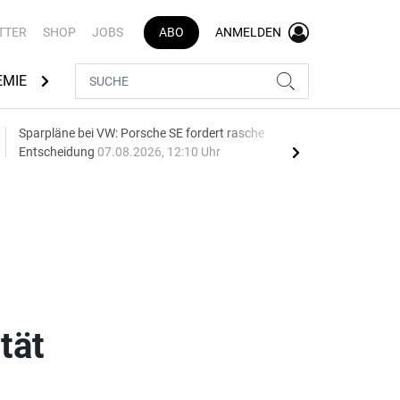
TTER
SHOP
JOBS
ABO
ANMELDEN
EMIE
AUTOMARKEN
MEDIATHEK
BRANCHENVERZEI
Sparpläne bei VW: Porsche SE fordert rasche
75 J
Entscheidung
07.08.2026, 12:10 Uhr
Auf
tät