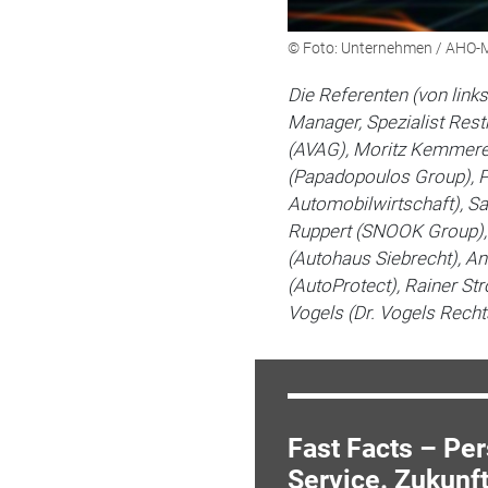
© Foto: Unternehmen / AHO
Die Referenten (von link
Manager, Spezialist Rest
(AVAG), Moritz Kemmere
(Papadopoulos Group), Pro
Automobilwirtschaft),
Ruppert (SNOOK Group), 
(Autohaus Siebrecht), A
(AutoProtect), Rainer St
Vogels (Dr. Vogels Recht
Fast Facts – Pe
Service. Zukunf