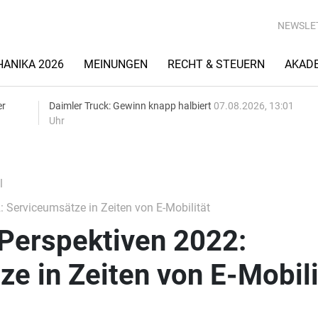
NEWSLE
ANIKA 2026
MEINUNGEN
RECHT & STEUERN
AKAD
er
Daimler Truck: Gewinn knapp halbiert
07.08.2026, 13:01
Uhr
l
: Serviceumsätze in Zeiten von E-Mobilität
 Perspektiven 2022:
e in Zeiten von E-Mobili