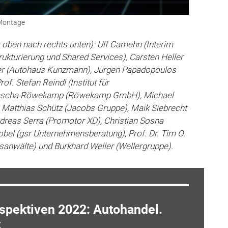
-Montage
s oben nach rechts unten): Ulf Camehn (Interim
rukturierung und Shared Services), Carsten Heller
r (Autohaus Kunzmann), Jürgen Papadopoulos
f. Stefan Reindl (Institut für
 Sascha Röwekamp (Röwekamp GmbH), Michael
Matthias Schütz (Jacobs Gruppe), Maik Siebrecht
ndreas Serra (Promotor XD), Christian Sosna
robel (gsr Unternehmensberatung), Prof. Dr. Tim O.
sanwälte) und Burkhard Weller (Wellergruppe).
rspektiven 2022: Autohandel.
t