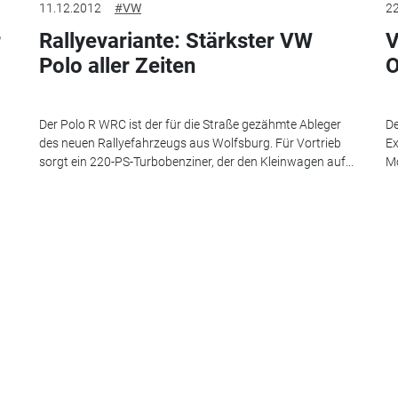
11.12.2012
#VW
22
r
Rallyevariante: Stärkster VW
V
Polo aller Zeiten
O
Der Polo R WRC ist der für die Straße gezähmte Ableger
De
des neuen Rallyefahrzeugs aus Wolfsburg. Für Vortrieb
Ex
sorgt ein 220-PS-Turbobenziner, der den Kleinwagen auf...
Mo