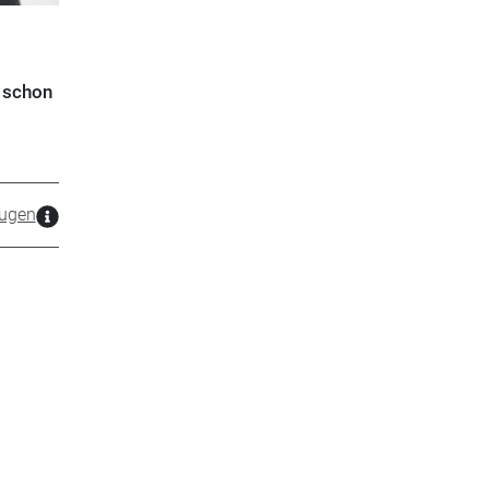
t schon
ugen