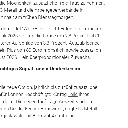
ie Möglichkeit, zusätzliche freie Tage zu nehmen.
IG Metall und die Arbeitgeberverbände in
Anhalt am frühen Dienstagmorgen.
t dem Titel "WorkFlex+" sieht Entgeltsteigerungen
 Juli 2025 steigen die Löhne um 2,3 Prozent, ab 1.
iterer Aufschlag von 3,3 Prozent. Auszubildende
ein Plus von 80 Euro monatlich sowie zusätzlich
ust 2026 – ein überproportionaler Zuwachs.
Richtiges Signal für ein Umdenken im
ie neue Option, jährlich bis zu fünf zusätzliche
afür können Beschäftigte künftig
Teile
ihres
ndeln. "Die neuen fünf Tage Auszeit sind ein
 erstes Umdenken im Handwerk", sagte IG Metall-
oguslawski mit Blick auf Arbeits- und