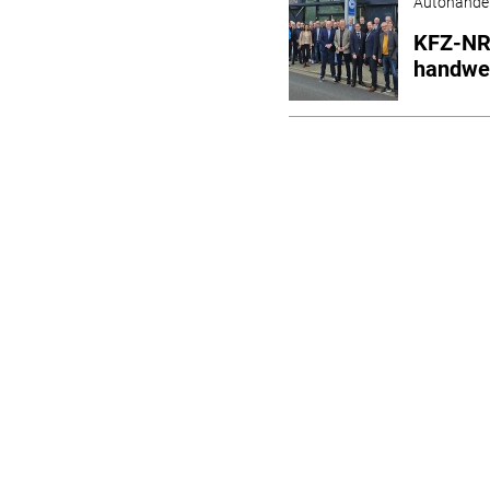
Autohande
KFZ-NRW
handwer