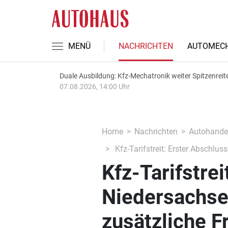
MENÜ
NACHRICHTEN
AUTOMECH
Duale Ausbildung: Kfz-Mechatronik weiter Spitzenreit
07.08.2026, 14:00 Uhr
Home
Nachrichten
Autohande
Kfz-Tarifstreit: Erster Abschlus
Kfz-Tarifstrei
Niedersachse
zusätzliche F