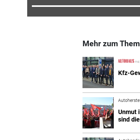
Mehr zum Them
Kfz-Gew
Autoherstel
Unmut i
sind di