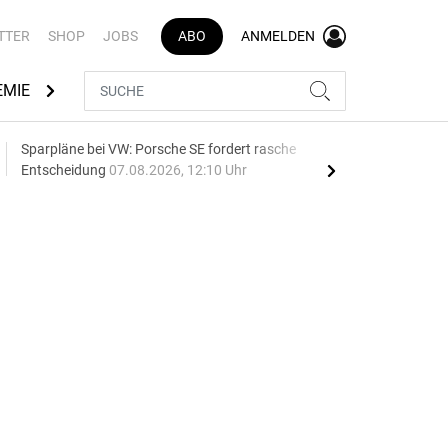
TTER
SHOP
JOBS
ABO
ANMELDEN
EMIE
AUTOMARKEN
MEDIATHEK
BRANCHENVERZEI
Sparpläne bei VW: Porsche SE fordert rasche
75 J
Entscheidung
07.08.2026, 12:10 Uhr
Auf