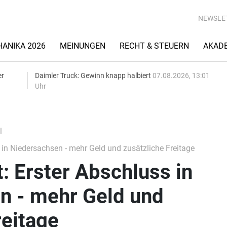
NEWSLE
ANIKA 2026
MEINUNGEN
RECHT & STEUERN
AKAD
er
Daimler Truck: Gewinn knapp halbiert
07.08.2026, 13:01
Uhr
l
s in Niedersachsen - mehr Geld und zusätzliche Freitage
t: Erster Abschluss in
n - mehr Geld und
reitage