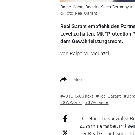
Daniel König, Director Sales Germany a
© Foto: Real Garant
Real Garant empfiehlt den Partne
Level zu halten. Mit "Protection
dem Gewährleistungsrecht.
von Ralph M. Meunzel
Teilen
#AUTOHAUS next
#Real Garant
#Gara
#GW-Markt
#GW-Handel
Der Garantiespezialist Re
Zusammenarbeit mit sein
der Real Garant, spricht