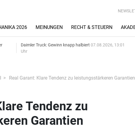
NEWSLE
ANIKA 2026
MEINUNGEN
RECHT & STEUERN
AKAD
er
Daimler Truck: Gewinn knapp halbiert
07.08.2026, 13:01
Uhr
l
Real Garant: Klare Tendenz zu leistungsstärkeren Garantien
Klare Tendenz zu
keren Garantien