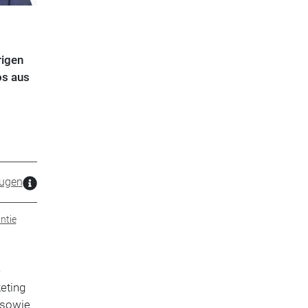
rigen
os aus
ugen
ntie
e
eting
 sowie