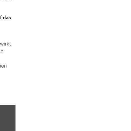
f das
wirkt.
ch
tion