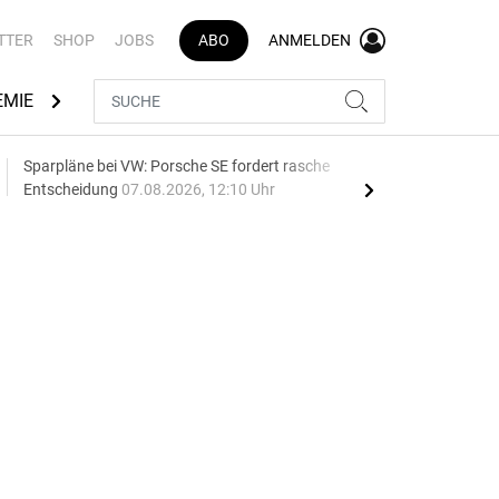
TTER
SHOP
JOBS
ABO
ANMELDEN
EMIE
AUTOMARKEN
MEDIATHEK
BRANCHENVERZEI
Sparpläne bei VW: Porsche SE fordert rasche
75 J
Entscheidung
07.08.2026, 12:10 Uhr
Auf