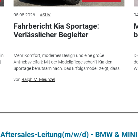
05.08.2026
#SUV
04
Fahrbericht Kia Sportage:
M
Verlässlicher Begleiter
b
in
Mehr Komfort, modernes Design und eine große
Di
t
Antriebsvielfalt: Mit der Modellpflege schärft Kia den
de
Sportage behutsam nach. Das Erfolgsmodell zeigt, dass...
We
von
Ralph M. Meunzel
 Aftersales-Leitung(m/w/d) - BMW & MINI