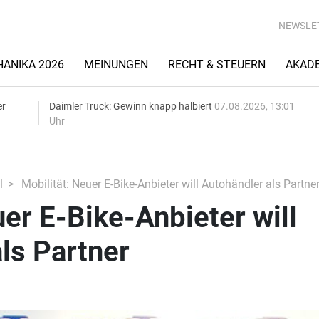
NEWSLE
ANIKA 2026
MEINUNGEN
RECHT & STEUERN
AKAD
er
Daimler Truck: Gewinn knapp halbiert
07.08.2026, 13:01
Uhr
l
Mobilität: Neuer E-Bike-Anbieter will Autohändler als Partne
uer E-Bike-Anbieter will
ls Partner