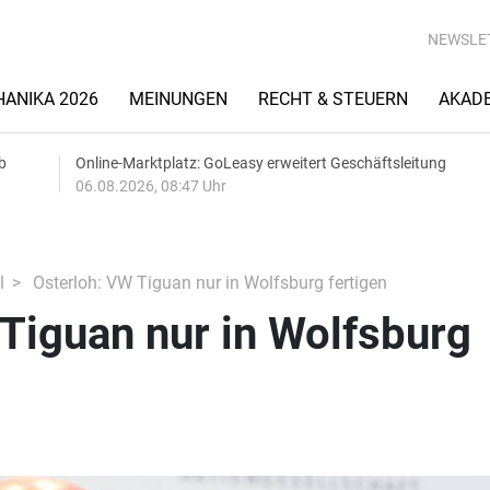
NEWSLE
ANIKA 2026
MEINUNGEN
RECHT & STEUERN
AKAD
b
Online-Marktplatz: GoLeasy erweitert Geschäftsleitung
06.08.2026, 08:47 Uhr
l
Osterloh: VW Tiguan nur in Wolfsburg fertigen
Tiguan nur in Wolfsburg