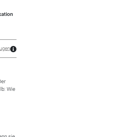
kation
ugen
Der
lb: Wie
enn sie