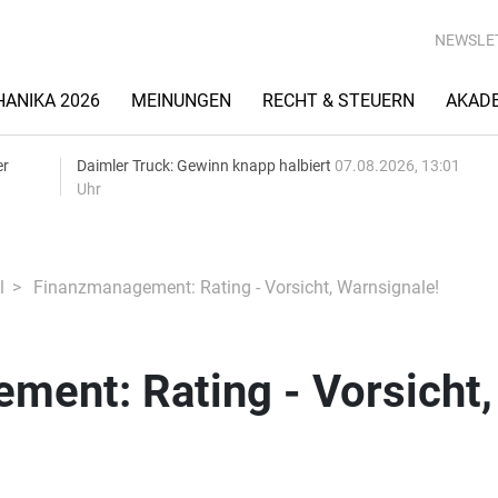
NEWSLE
ANIKA 2026
MEINUNGEN
RECHT & STEUERN
AKAD
er
Daimler Truck: Gewinn knapp halbiert
07.08.2026, 13:01
Uhr
l
Finanzmanagement: Rating - Vorsicht, Warnsignale!
ment: Rating - Vorsicht,