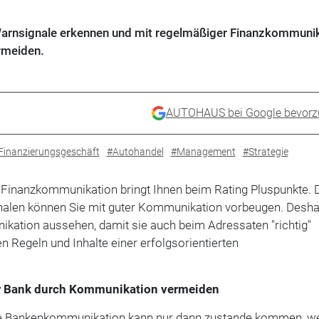
ig Warnsignale erkennen und mit regelmäßiger Finanzkommuni
rmeiden.
AUTOHAUS bei Google bevorz
Finanzierungsgeschäft
#Autohandel
#Management
#Strategie
 Finanzkommunikation bringt Ihnen beim Rating Pluspunkte. 
alen können Sie mit guter Kommunikation vorbeugen. Desha
ikation aussehen, damit sie auch beim Adressaten "richtig"
 Regeln und Inhalte einer erfolgsorientierten
r Bank durch Kommunikation vermeiden
che Bankenkommunikation kann nur dann zustande kommen, w