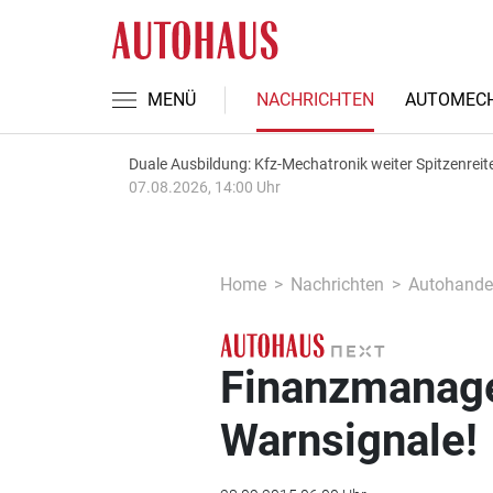
MENÜ
NACHRICHTEN
AUTOMECH
Duale Ausbildung: Kfz-Mechatronik weiter Spitzenreit
07.08.2026, 14:00 Uhr
Home
Nachrichten
Autohande
Finanzmanage
Warnsignale!