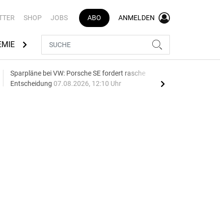
TTER
SHOP
JOBS
ABO
ANMELDEN
EMIE
AUTOMARKEN
MEDIATHEK
BRANCHENVERZEI
Sparpläne bei VW: Porsche SE fordert rasche
75 J
Entscheidung
07.08.2026, 12:10 Uhr
Auf