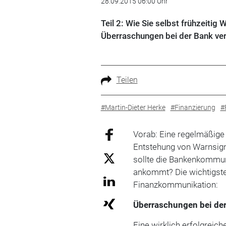
28.09.2015 06:00 Uhr
Teil 2: Wie Sie selbst frühzeit
Überraschungen bei der Bank ve
Teilen
#Martin-Dieter Herke
#Finanzierung
#
Vorab: Eine regelmäßige
Entstehung von Warnsign
sollte die Bankenkommun
ankommt? Die wichtigsten
Finanzkommunikation:
Überraschungen bei de
Eine wirklich erfolgrei