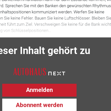
wird. Sprechen Sie mit den Banken den gewünschten Rhythmus
 Inhaltspositionen kommuniziert werden. Werfen Sie keine
 Sie keine Fehler. Bauen Sie keine Luftschlösser. Bleiben Si
heit führt zum Ziel. Verschweigen Sie keine für die Bank wich
g von Schlüsselpositionen…
eser Inhalt gehört zu
Anmelden
Abonnent werden