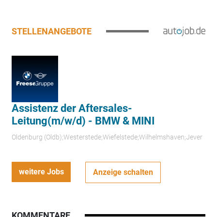
STELLENANGEBOTE
Assistenz der Aftersales-
Leitung(m/w/d) - BMW & MINI
Oldenburg (Oldb);Westerstede;Wiefelstede;Wilhelmshaven;Jever
weitere Jobs
Anzeige schalten
KOMMENTARE