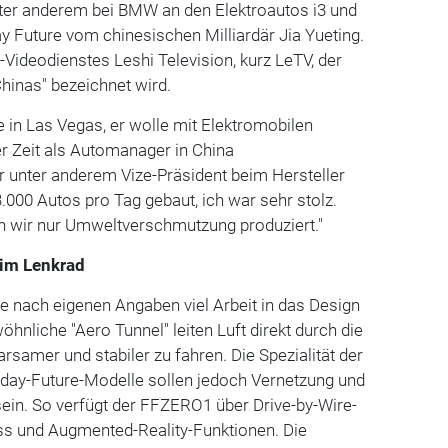
nter anderem bei BMW an den Elektroautos i3 und
ay Future vom chinesischen Milliardär Jia Yueting.
-Videodienstes Leshi Television, kurz LeTV, der
 Chinas" bezeichnet wird.
e in Las Vegas, er wolle mit Elektromobilen
 Zeit als Automanager in China
 unter anderem Vize-Präsident beim Hersteller
.000 Autos pro Tag gebaut, ich war sehr stolz.
en wir nur Umweltverschmutzung produziert."
im Lenkrad
te nach eigenen Angaben viel Arbeit in das Design
nliche "Aero Tunnel" leiten Luft direkt durch die
rsamer und stabiler zu fahren. Die Spezialität der
aday-Future-Modelle sollen jedoch Vernetzung und
ein. So verfügt der FFZERO1 über Drive-by-Wire-
uss und Augmented-Reality-Funktionen. Die