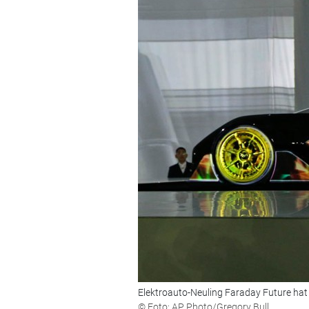
Elektroauto-Neuling Faraday Future hat 
© Foto: AP Photo/Gregory Bull