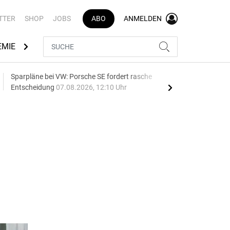
TTER
SHOP
JOBS
ABO
ANMELDEN
EMIE
AUTOMARKEN
MEDIATHEK
BRANCHENVERZEI
Sparpläne bei VW: Porsche SE fordert rasche
75 J
Entscheidung
07.08.2026, 12:10 Uhr
Auf