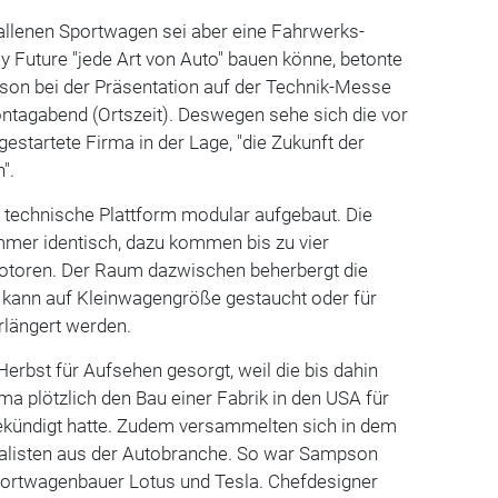
allenen Sportwagen sei aber eine Fahrwerks-
ay Future "jede Art von Auto" bauen könne, betonte
on bei der Präsentation auf der Technik-Messe
tagabend (Ortszeit). Deswegen sehe sich die vor
estartete Firma in der Lage, "die Zukunft der
".
technische Plattform modular aufgebaut. Die
mer identisch, dazu kommen bis zu vier
motoren. Der Raum dazwischen beherbergt die
nd kann auf Kleinwagengröße gestaucht oder für
rlängert werden.
Herbst für Aufsehen gesorgt, weil die bis dahin
ma plötzlich den Bau einer Fabrik in den USA für
gekündigt hatte. Zudem versammelten sich in dem
alisten aus der Autobranche. So war Sampson
portwagenbauer Lotus und Tesla. Chefdesigner