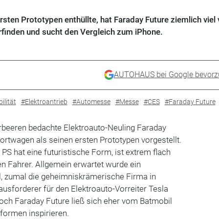
rsten Prototypen enthüllte, hat Faraday Future ziemlich viel 
 erfinden und sucht den Vergleich zum iPhone.
AUTOHAUS bei Google bevorz
ilität
#Elektroantrieb
#Automesse
#Messe
#CES
#Faraday Future
orbeeren bedachte Elektroauto-Neuling Faraday
ortwagen als seinen ersten Prototypen vorgestellt.
PS hat eine futuristische Form, ist extrem flach
den Fahrer. Allgemein erwartet wurde ein
l, zumal die geheimniskrämerische Firma in
usforderer für den Elektroauto-Vorreiter Tesla
och Faraday Future ließ sich eher vom Batmobil
formen inspirieren.