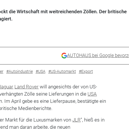
t die Wirtschaft mit weitreichenden Zöllen. Der britische
giert.
AUTOHAUS bei Google bevorz
er
#Autoindustrie
#USA
#US-Automarkt
#Export
Jaguar
Land Rover
will angesichts der von US-
erhängten Zölle seine Lieferungen in die
USA
 Im April gebe es eine Lieferpause, bestätigte ein
ritische Medienberichte.
ger Markt für die Luxusmarken von
JLR
", hieß es in
end man daran arbeite, die neuen