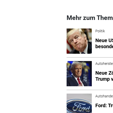
Mehr zum Them
Politik
Neue US
besonde
Autoherstel
Neue Zö
Trump v
Autohande
Ford: T