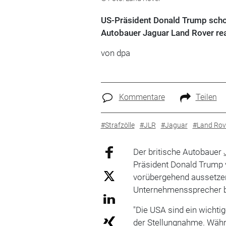
US-Präsident Donald Trump schock
Autobauer Jaguar Land Rover rea
von
dpa
Kommentare
Teilen
#Strafzölle
#JLR
#Jaguar
#Land Rov
Der britische Autobauer
Präsident Donald Trump v
vorübergehend aussetzen.
Unternehmenssprecher b
"Die USA sind ein wichti
der Stellungnahme. Währ