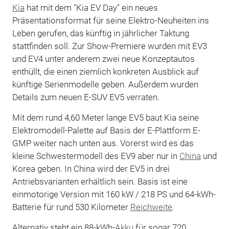
Kia
hat mit dem "Kia EV Day" ein neues
Präsentationsformat für seine Elektro-Neuheiten ins
Leben gerufen, das künftig in jährlicher Taktung
stattfinden soll. Zur Show-Premiere wurden mit EV3
und EV4 unter anderem zwei neue Konzeptautos
enthüllt, die einen ziemlich konkreten Ausblick auf
künftige Serienmodelle geben. Außerdem wurden
Details zum neuen E-SUV EV5 verraten.
Mit dem rund 4,60 Meter lange EV5 baut Kia seine
Elektromodell-Palette auf Basis der E-Plattform E-
GMP weiter nach unten aus. Vorerst wird es das
kleine Schwestermodell des EV9 aber nur in
China
und
Korea geben. In China wird der EV5 in drei
Antriebsvarianten erhältlich sein. Basis ist eine
einmotorige Version mit 160 kW / 218 PS und 64-kWh-
Batterie für rund 530 Kilometer
Reichweite
.
Alternativ steht ein 88-kWh-
Akku
für sogar 720