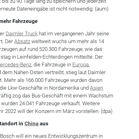
 bis zu 90 Tage lang zu speichern und jederzeit
erneute Dateneingabe ist nicht notwendig. (aum)
 mehr Fahrzeuge
ler
Daimler Truck
hat im vergangenen Jahr seine
rt. Der
Absatz
weltweit wuchs um mehr als 14
rzeugen auf rund 520.300 Fahrzeuge, wie das
ag in Leinfelden-Echterdingen mitteilte. Der
ercedes-Benz
, die Fahrzeuge in
Europa
,
d dem Nahen Osten vertreibt, stieg laut Daimler
t. Mehr als 166.000 Fahrzeuge wurden davon
 die Lkw-Geschäfte in Nordamerika und
Asien
räftig zog das Bus-Geschäft mit einem Wachstum
r wurden 24.041 Fahrzeuge verkauft. Weitere
r 2022 will der Konzern im März vorstellen. (dpa)
tandort in
China
aus
Bosch will ein neues Entwicklungszentrum in