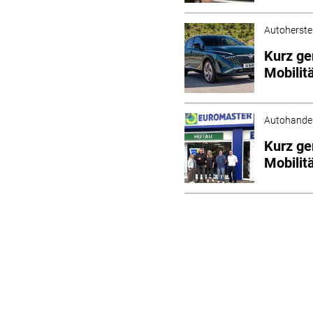
Autoherstel
Kurz ge
Mobilit
Autohande
Kurz ge
Mobilit