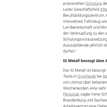
praxisnahen
Schulung
de
Leiter Geschäftsfeld
Aft
Berufsbildungszentrum, K
innovatives Fahrzeug we
Lernbereitschaft und Mo
der Verknüpfung zu den 
Schulungsvoraussetzunge
Auszubildende jährlich 
dürfen."
IG Metall besorgt über
Die IG Metall ist besorg
Tesla in
Grünheide
bei
Be
von Unmut über belasten
Wochenenden, eine sehr 
Personal
, sagte Irene Sch
Brandenburg und Sachsen
Arbeitsvertrag eine Gehe