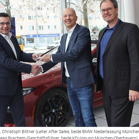
ng), Christoph Bittner (Leiter After Sales; beide BMW Niederlassung Münche
dreas Brachem (Geschäftsführer; beide Kfz-Innung München-Oberbayern)