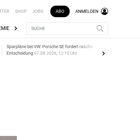
TTER
SHOP
JOBS
ABO
ANMELDEN
EMIE
AUTOMARKEN
MEDIATHEK
BRANCHENVERZEI
Sparpläne bei VW: Porsche SE fordert rasche
75 J
Entscheidung
07.08.2026, 12:10 Uhr
Auf