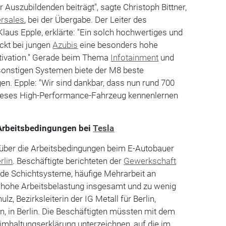
r Auszubildenden beiträgt", sagte Christoph Bittner,
ersales
, bei der Übergabe. Der Leiter des
laus Epple, erklärte: "Ein solch hochwertiges und
ckt bei jungen
Azubis
eine besonders hohe
tivation." Gerade beim Thema
Infotainment
und
sonstigen Systemen biete der M8 beste
n. Epple: "Wir sind dankbar, dass nun rund 700
dieses High-Performance-Fahrzeug kennenlernen
 Arbeitsbedingungen bei
Tesla
t über die Arbeitsbedingungen beim E-Autobauer
rlin
. Beschäftigte berichteten der
Gewerkschaft
de Schichtsysteme, häufige Mehrarbeit an
hohe Arbeitsbelastung insgesamt und zu wenig
ulz, Bezirksleiterin der IG Metall für Berlin,
, in Berlin. Die Beschäftigten müssten mit dem
imhaltungserklärung unterzeichnen, auf die im