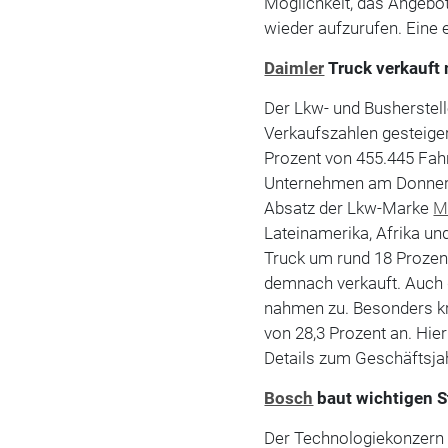
Möglichkeit, das Angebot
wieder aufzurufen. Eine 
Daimler
Truck verkauft
Der Lkw- und Busherstel
Verkaufszahlen gesteige
Prozent von 455.445 Fah
Unternehmen am Donnerst
Absatz der Lkw-Marke
M
Lateinamerika, Afrika un
Truck um rund 18 Prozen
demnach verkauft. Auch
nahmen zu. Besonders k
von 28,3 Prozent an. Hie
Details zum Geschäftsjah
Bosch
baut wichtigen S
Der Technologiekonzern 