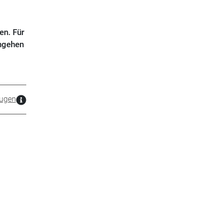
en. Für
ngehen
ugen