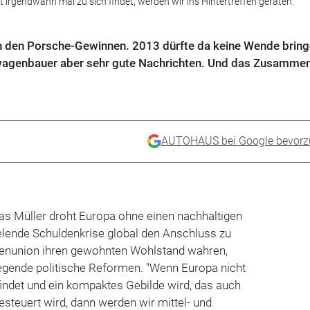
irgendwann mal zu sich findet, werden wir ins Hintertreffen geraten."
n den Porsche-Gewinnen. 2013 dürfte da keine Wende bring
twagenbauer aber sehr gute Nachrichten. Und das Zusamme
AUTOHAUS bei Google bevorz
as Müller droht Europa ohne einen nachhaltigen
elende Schuldenkrise global den Anschluss zu
aatenunion ihren gewohnten Wohlstand wahren,
egende politische Reformen. "Wenn Europa nicht
indet und ein kompaktes Gebilde wird, das auch
steuert wird, dann werden wir mittel- und