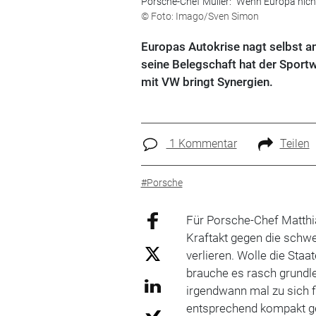
Porsche-Chef Müller: "Wenn Europa nicht 
© Foto: Imago/Sven Simon
Europas Autokrise nagt selbst a
seine Belegschaft hat der Spor
mit VW bringt Synergien.
1 Kommentar
Teilen
#Porsche
Für Porsche-Chef Matthi
Kraftakt gegen die schw
verlieren. Wolle die St
brauche es rasch grundl
irgendwann mal zu sich f
entsprechend kompakt ge