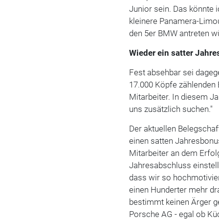
Junior sein. Das könnte i
kleinere Panamera-Limou
den 5er BMW antreten w
Wieder ein satter Jahr
Fest absehbar sei dageg
17.000 Köpfe zählenden B
Mitarbeiter. In diesem Ja
uns zusätzlich suchen."
Der aktuellen Belegscha
einen satten Jahresbonus
Mitarbeiter an dem Erfol
Jahresabschluss einstellt,
dass wir so hochmotiviert
einen Hunderter mehr dra
bestimmt keinen Ärger ge
Porsche AG - egal ob Küc