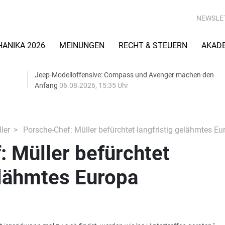
NEWSLE
ANIKA 2026
MEINUNGEN
RECHT & STEUERN
AKAD
Jeep-Modelloffensive: Compass und Avenger machen den
Anfang
06.08.2026, 15:35 Uhr
ler
Porsche-Chef: Müller befürchtet langfristig gelähmtes Eu
 Müller befürchtet
elähmtes Europa