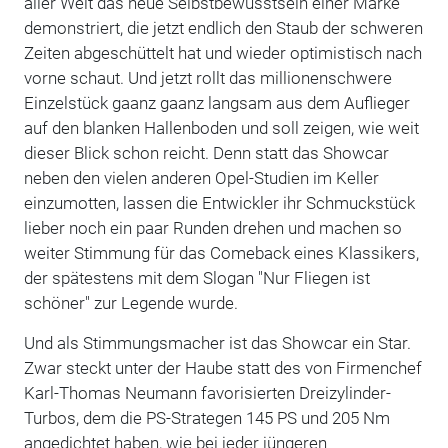
aller Welt das neue Selbstbewusstsein einer Marke
demonstriert, die jetzt endlich den Staub der schweren
Zeiten abgeschüttelt hat und wieder optimistisch nach
vorne schaut. Und jetzt rollt das millionenschwere
Einzelstück gaanz gaanz langsam aus dem Auflieger
auf den blanken Hallenboden und soll zeigen, wie weit
dieser Blick schon reicht. Denn statt das Showcar
neben den vielen anderen Opel-Studien im Keller
einzumotten, lassen die Entwickler ihr Schmuckstück
lieber noch ein paar Runden drehen und machen so
weiter Stimmung für das Comeback eines Klassikers,
der spätestens mit dem Slogan "Nur Fliegen ist
schöner" zur Legende wurde.
Und als Stimmungsmacher ist das Showcar ein Star.
Zwar steckt unter der Haube statt des von Firmenchef
Karl-Thomas Neumann favorisierten Dreizylinder-
Turbos, dem die PS-Strategen 145 PS und 205 Nm
angedichtet haben, wie bei jeder jüngeren