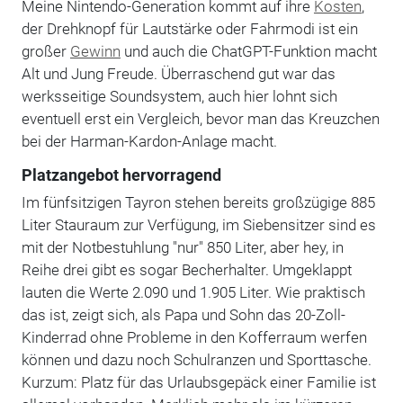
Meine Nintendo-Generation kommt auf ihre
Kosten
,
der Drehknopf für Lautstärke oder Fahrmodi ist ein
großer
Gewinn
und auch die ChatGPT-Funktion macht
Alt und Jung Freude. Überraschend gut war das
werksseitige Soundsystem, auch hier lohnt sich
eventuell erst ein Vergleich, bevor man das Kreuzchen
bei der Harman-Kardon-Anlage macht.
Platzangebot hervorragend
Im fünfsitzigen Tayron stehen bereits großzügige 885
Liter Stauraum zur Verfügung, im Siebensitzer sind es
mit der Notbestuhlung "nur" 850 Liter, aber hey, in
Reihe drei gibt es sogar Becherhalter. Umgeklappt
lauten die Werte 2.090 und 1.905 Liter. Wie praktisch
das ist, zeigt sich, als Papa und Sohn das 20-Zoll-
Kinderrad ohne Probleme in den Kofferraum werfen
können und dazu noch Schulranzen und Sporttasche.
Kurzum: Platz für das
Urlaubsgepäck einer Familie
ist