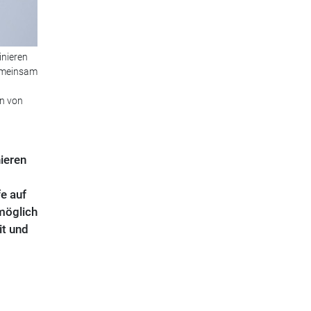
inieren
Gemeinsam
n von
ieren
e auf
möglich
it und