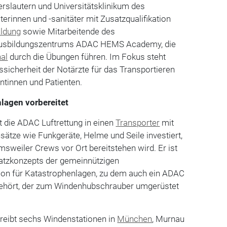
rslautern und Universitätsklinikum des
terinnen und -sanitäter mit Zusatzqualifikation
ildung
sowie Mitarbeitende des
usbildungszentrums ADAC HEMS Academy, die
al
durch die Übungen führen. Im Fokus steht
sicherheit der Notärzte für das Transportieren
ntinnen und Patienten.
lagen vorbereitet
 die ADAC Luftrettung in einen
Transporter
mit
ätze wie Funkgeräte, Helme und Seile investiert,
Imsweiler Crews vor Ort bereitstehen wird. Er ist
satzkonzepts der gemeinnützigen
ion für Katastrophenlagen, zu dem auch ein ADAC
ehört, der zum Windenhubschrauber umgerüstet
treibt sechs Windenstationen in
München
, Murnau