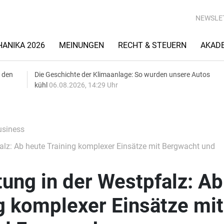
NEWSLE
ANIKA 2026
MEINUNGEN
RECHT & STEUERN
AKAD
 den
Die Geschichte der Klimaanlage: So wurden unsere Autos
kühl
06.08.2026, 14:29 Uhr
siness
alz: Ab heute Training komplexer Einsätze mit Bergwacht und
ung in der Westpfalz: Ab
g komplexer Einsätze mit