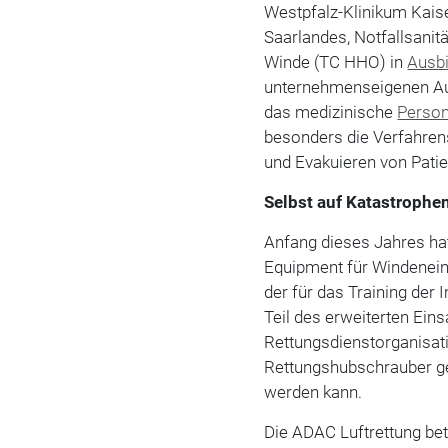
Westpfalz-Klinikum Kaise
Saarlandes, Notfallsanitä
Winde (TC HHO) in
Ausb
unternehmenseigenen A
das medizinische
Person
besonders die Verfahrens
und Evakuieren von Patie
Selbst auf Katastrophen
Anfang dieses Jahres hat
Equipment für Windeneins
der für das Training der 
Teil des erweiterten Ein
Rettungsdienstorganisat
Rettungshubschrauber g
werden kann.
Die ADAC Luftrettung be