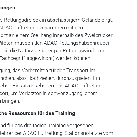
ttungen
ls Rettungsdreieck in abschüssigem Gelände birgt,
ADAC Luftrettung
zusammen mit den
cht an einem Steilhang innerhalb des Zweibrücker
 Piloten müssen den ADAC Rettungshubschrauber
 damit die Notärzte sicher per Rettungswinde zur
Fachbegriff abgewincht) werden können.
gung, das Vorbereiten für den Transport im
nchen, also Hochziehen, durchzuspielen. Ein
lichen Einsatzgeschehen: Die ADAC
Luftrettung
dert, um Verletzten in schwer zugänglichem
u bringen.
che Ressourcen für das Training
d für das dreitägige Training vorgesehen,
glehrer der ADAC Luftrettung, Stationsnotärzte vom