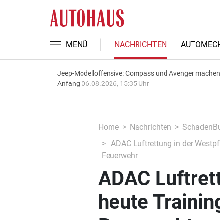
MENÜ
NACHRICHTEN
AUTOMECH
Jeep-Modelloffensive: Compass und Avenger machen
Anfang
06.08.2026, 15:35 Uhr
Home
Nachrichten
SchadenBu
ADAC Luftrettung in der Westpf
Feuerwehr
ADAC Luftrett
heute Trainin