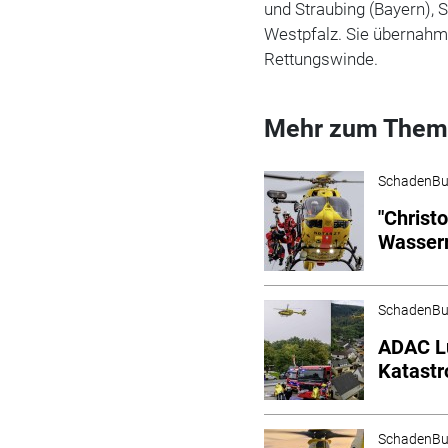
und Straubing (Bayern),
Westpfalz. Sie übernahm
Rettungswinde.
Mehr zum Them
SchadenBu
"Christ
Wasserr
SchadenBu
ADAC Lu
Katast
SchadenBu