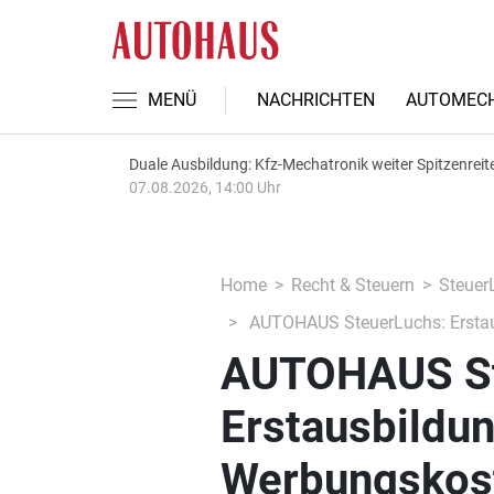
MENÜ
NACHRICHTEN
AUTOMECH
Duale Ausbildung: Kfz-Mechatronik weiter Spitzenreit
07.08.2026, 14:00 Uhr
Home
Recht & Steuern
Steuer
AUTOHAUS SteuerLuchs: Erstaus
AUTOHAUS St
Erstausbildun
Werbungskos