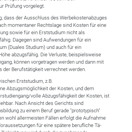
r Prüfung vorgelegt.
g, dass der Ausschluss des Werbekostenabzuges
Nach momentaner Rechtslage sind Kosten für eine
ung sowie für ein Erststudium nicht als
ähig. Dagegen sind Aufwendungen für ein
ium (Duales Studium) und auch für ein
Höhe abzugsfähig. Die Verluste, beispielsweise
gang, können vorgetragen wer­den und dann mit
s der Berufstätigkeit verrechnet werden.
ischen Erststudium, z.B.
ine Abzugsmöglichkeit der Kosten, und dem
rstudiengang/volle Abzugsfähigkeit der Kos­ten, ist
iehbar. Nach Ansicht des Gerichts sind
sbildung zu einem Beruf gerade "prototypisch"
den wohl allermeisten Fällen er­folgt die Aufnahme
oraussetzungen für eine spätere beruf­liche Tä­