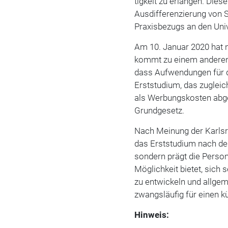
tigkeit zu erlangen. Die
Ausdifferenzierung von 
Praxisbezugs an den Univ
Am 10. Januar 2020 hat 
kommt zu einem anderen 
dass Aufwendungen für di
Erststudium, das zugleich
als Werbungskosten abge
Grundgesetz.
Nach Meinung der Karlsru
das Erststudium nach de
sondern prägt die Person
Möglichkeit bietet, sich
zu entwickeln und allge
zwangsläufig für einen k
Hinweis: