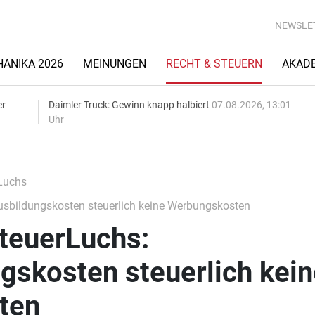
NEWSLE
ANIKA 2026
MEINUNGEN
RECHT & STEUERN
AKAD
er
Daimler Truck: Gewinn knapp halbiert
07.08.2026, 13:01
Uhr
Luchs
bildungskosten steuerlich keine Werbungskosten
euerLuchs:
gskosten steuerlich kein
ten