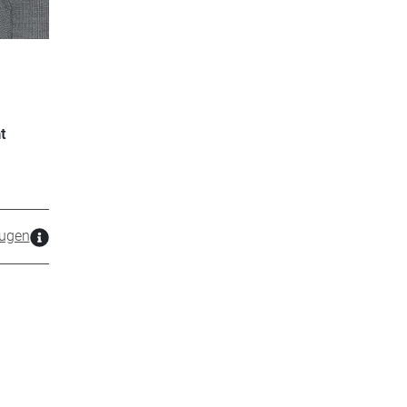
t
ugen