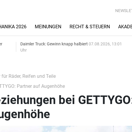
NEWSLE
ANIKA 2026
MEINUNGEN
RECHT & STEUERN
AKAD
er
Daimler Truck: Gewinn knapp halbiert
07.08.2026, 13:01
Uhr
für Räder, Reifen und Teile
ETTYGO: Partner auf Augenhöhe
eziehungen bei GETTYGO
Augenhöhe