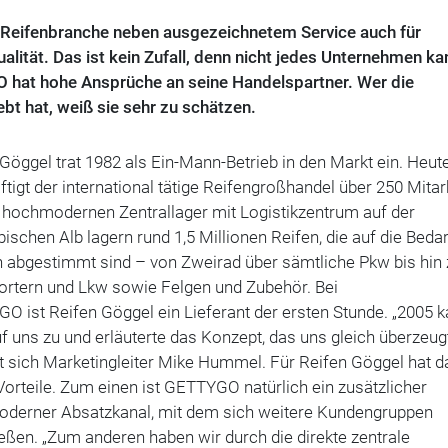
Reifenbranche neben ausgezeichnetem Service auch für
alität. Das ist kein Zufall, denn nicht jedes Unternehmen ka
O hat hohe Ansprüche an seine Handelspartner. Wer die
t hat, weiß sie sehr zu schätzen.
Göggel trat 1982 als Ein-Mann-Betrieb in den Markt ein. Heut
tigt der international tätige Reifengroßhandel über 250 Mitarb
 hochmodernen Zentrallager mit Logistikzentrum auf der
schen Alb lagern rund 1,5 Millionen Reifen, die auf die Bedar
 abgestimmt sind – von Zweirad über sämtliche Pkw bis hin 
ortern und Lkw sowie Felgen und Zubehör. Bei
O ist Reifen Göggel ein Lieferant der ersten Stunde. „2005 
 uns zu und erläuterte das Konzept, das uns gleich überzeugt
t sich Marketingleiter Mike Hummel. Für Reifen Göggel hat d
Vorteile. Zum einen ist GETTYGO natürlich ein zusätzlicher
derner Absatzkanal, mit dem sich weitere Kundengruppen
eßen. „Zum anderen haben wir durch die direkte zentrale