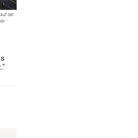
 auf der
ör.
as
."