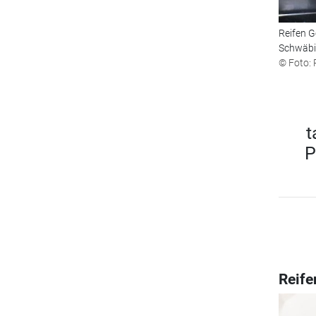
Reifen G
Schwäbis
© Foto: 
t
P
Reife