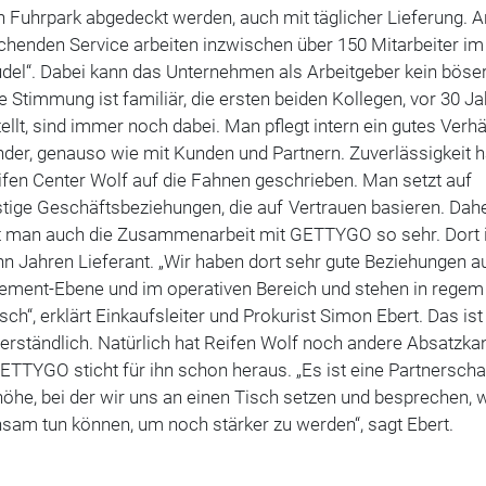
n Fuhrpark abgedeckt werden, auch mit täglicher Lieferung. 
chenden Service arbeiten inzwischen über 150 Mitarbeiter im
del“. Dabei kann das Unternehmen als Arbeitgeber kein böse
ie Stimmung ist familiär, die ersten beiden Kollegen, vor 30 J
ellt, sind immer noch dabei. Man pflegt intern ein gutes Verhä
der, genauso wie mit Kunden und Partnern. Zuverlässigkeit h
fen Center Wolf auf die Fahnen geschrieben. Man setzt auf
stige Geschäftsbeziehungen, die auf Vertrauen basieren. Dah
t man auch die Zusammenarbeit mit GETTYGO so sehr. Dort 
hn Jahren Lieferant. „Wir haben dort sehr gute Beziehungen a
ment-Ebene und im operativen Bereich und stehen in regem
ch“, erklärt Einkaufsleiter und Prokurist Simon Ebert. Das ist
erständlich. Natürlich hat Reifen Wolf noch andere Absatzkan
TTYGO sticht für ihn schon heraus. „Es ist eine Partnerscha
he, bei der wir uns an einen Tisch setzen und besprechen, 
sam tun können, um noch stärker zu werden“, sagt Ebert.