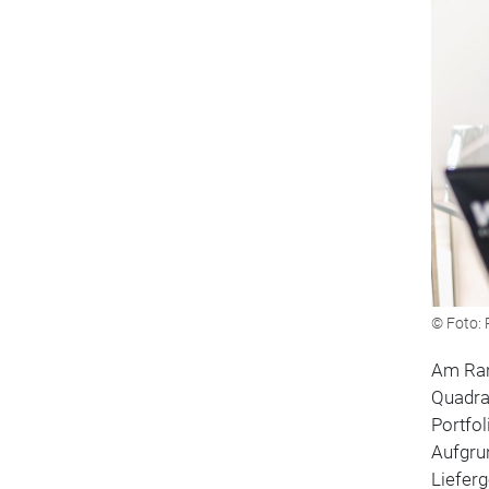
© Foto: 
Am Ran
Quadrat
Portfo
Aufgrun
Lieferg