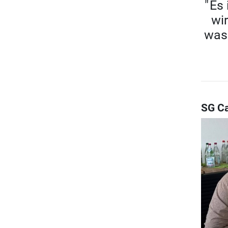
" Es
wi
was
SG Ca