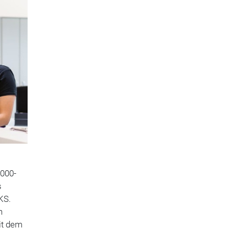
.000-
s
KS.
n
it dem