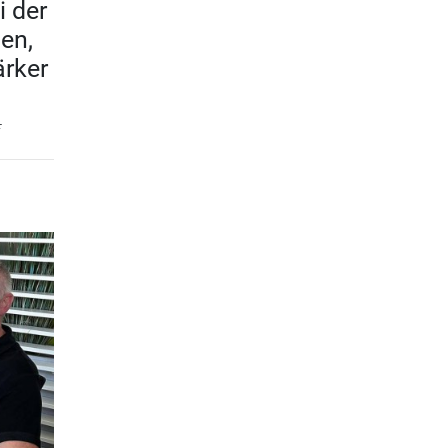
i der
en,
rker