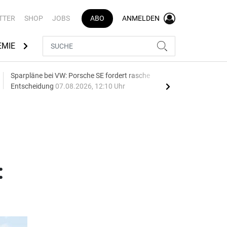
TTER
SHOP
JOBS
ABO
ANMELDEN
EMIE
AUTOMARKEN
MEDIATHEK
BRANCHENVERZEI
Sparpläne bei VW: Porsche SE fordert rasche
75 J
Entscheidung
07.08.2026, 12:10 Uhr
Auf
: