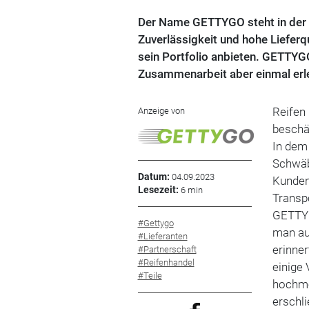
Der Name GETTYGO steht in der 
Zuverlässigkeit und hohe Lieferqu
sein Portfolio anbieten. GETTYG
Zusammenarbeit aber einmal erleb
Reifen 
Anzeige von
beschäf
In dem
Schwäbi
Datum:
04.09.2023
Kunden
Lesezeit:
6 min
Transp
GETTYG
#Gettygo
man auf
#Lieferanten
erinner
#Partnerschaft
#Reifenhandel
einige 
#Teile
hochmo
erschli