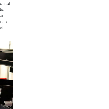
onität
die
Man
 das
at