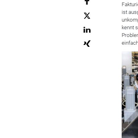
Faktur
ist aus
unkomp
kennt s
Problem
einfac