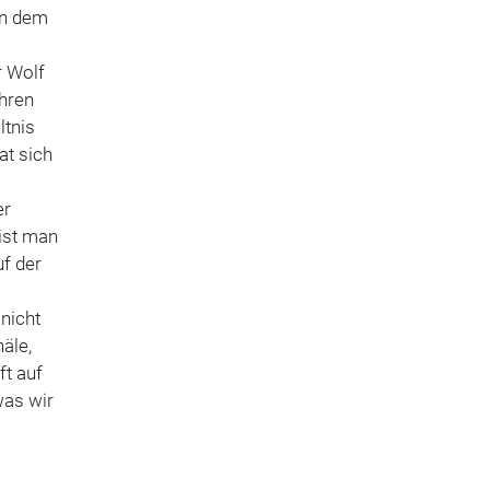
An dem
r Wolf
ahren
ltnis
at sich
er
ist man
uf der
 nicht
äle,
ft auf
was wir