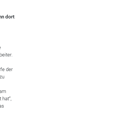
nn dort
e
eiter.
fe der
zu
kam
 hat“,
as