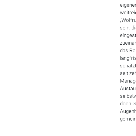
eigene
weitrei
„Wolfru
sein, d
eingest
zueinan
das Rei
langfri
schätz
seit ze
Manage
Austaus
selbstv
doch GE
Augenhö
gemein