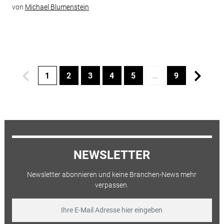
von
Michael Blumenstein
1
2
3
4
5
…
9
NEWSLETTER
Newsletter abonnieren und keine Branchen-News mehr
verpassen.