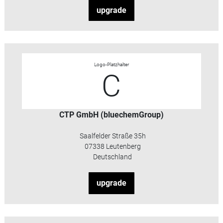
upgrade
Logo-Platzhalter
C
CTP GmbH (bluechemGroup)
Saalfelder Straße 35h
07338 Leutenberg
Deutschland
upgrade