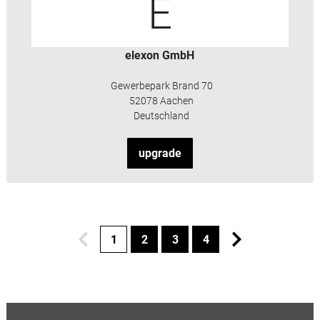
E
elexon GmbH
Gewerbepark Brand 70
52078 Aachen
Deutschland
upgrade
1
2
3
4