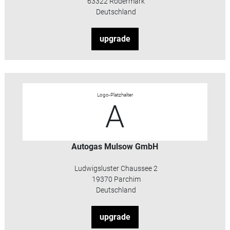
63322 Rödermark
Deutschland
upgrade
Logo-Platzhalter
A
Autogas Mulsow GmbH
Ludwigsluster Chaussee 2
19370 Parchim
Deutschland
upgrade