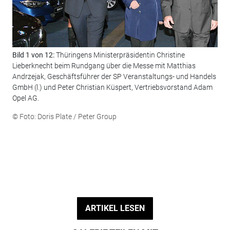
Bild 1 von 12:
Thüringens Ministerpräsidentin Christine
Bil
Lieberknecht beim Rundgang über die Messe mit Matthias
Her
Andrzejak, Geschäftsführer der SP Veranstaltungs- und Handels
„La
GmbH (l.) und Peter Christian Küspert, Vertriebsvorstand Adam
Ada
Opel AG.
Hen
And
© Foto: Doris Plate / Peter Group
Sch
(Pr
(Ge
(Re
(Ge
© F
ARTIKEL LESEN