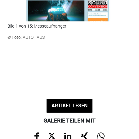
Bild 1 von 15:
Messeaufhänger
Bil
"Au
© Foto: AUTOHAUS
Lie
Uhr
bhg
Aut
Mär
Hau
Hot
© F
ARTIKEL LESEN
GALERIE TEILEN MIT