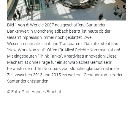
Bild 1 von 6:
Wer die 2007 neu geschaffene Santander-
Bil
Bankenwelt in Mönchengladbach betritt, ist heute ob der
"We
Gesamtimpression immer noch geplättet. Zwei
Vit
Wesensmerkmale: Licht und Transparenz. Dahinter steht das
Vor
"New-Work-Konzept". Offen für Alles! Gelebte Kommunikation!
wir
Mit eingebauten "Think Tanks". Kreativität! Innovation! Diese
erl
Machart ist ohne Frage für ein schwäbisches Gemüt sehr
Dim
herausfordernd. Im Nordpark von Mönchengladbach ist in der
© F
Zeit zwischen 2013 und 2015 ein weiterer Gebäudekomplex der
Santander entstanden.
© Foto: Prof. Hannes Brachat