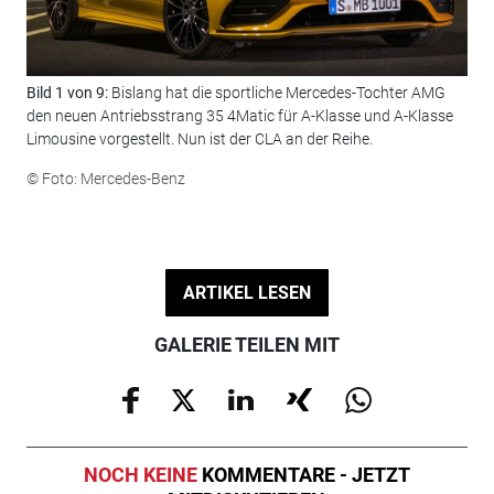
Bild 1 von 9:
Bislang hat die sportliche Mercedes-Tochter AMG
Bil
den neuen Antriebsstrang 35 4Matic für A-Klasse und A-Klasse
Lim
Limousine vorgestellt. Nun ist der CLA an der Reihe.
sch
© Foto: Mercedes-Benz
© F
ARTIKEL LESEN
GALERIE TEILEN MIT
NOCH KEINE
KOMMENTARE - JETZT