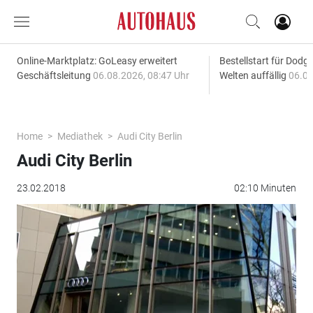
Online-Marktplatz: GoLeasy erweitert
Bestellstart für Dodg
Geschäftsleitung
06.08.2026, 08:47 Uhr
Welten auffällig
06.08
Home
Mediathek
Audi City Berlin
Audi City Berlin
23.02.2018
02:10 Minuten