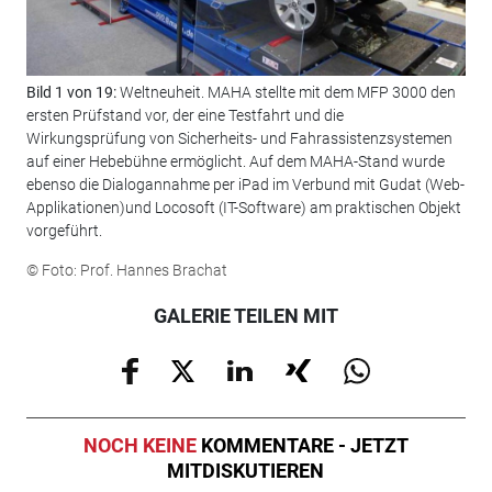
Bild 1 von 19:
Weltneuheit. MAHA stellte mit dem MFP 3000 den
Bil
ersten Prüfstand vor, der eine Testfahrt und die
Wer
Wirkungsprüfung von Sicherheits- und Fahrassistenzsystemen
Stu
auf einer Hebebühne ermöglicht. Auf dem MAHA-Stand wurde
Fuh
ebenso die Dialogannahme per iPad im Verbund mit Gudat (Web-
Wer
Applikationen)und Locosoft (IT-Software) am praktischen Objekt
wen
vorgeführt.
© F
© Foto: Prof. Hannes Brachat
GALERIE TEILEN MIT
NOCH KEINE
KOMMENTARE - JETZT
MITDISKUTIEREN