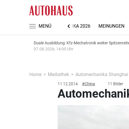
NACHRICHTEN
MENÜ
AUTOMECHANIKA 2026
MEINUNGEN
Duale Ausbildung: Kfz-Mechatronik weiter Spitzenreit
07.08.2026, 14:00 Uhr
Home
Mediathek
Automechanika Shanghai 2
11.12.2014
#China
11 Bilder
Automechanik