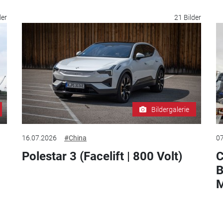
der
21 Bilder
Bildergalerie
16.07.2026
#China
07
Polestar 3 (Facelift | 800 Volt)
C
B
M