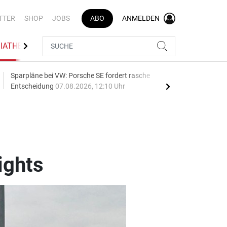
TTER
SHOP
JOBS
ABO
ANMELDEN
IATHEK
BRANCHENVERZEICHNIS
Sparpläne bei VW: Porsche SE fordert rasche
75 J
Entscheidung
07.08.2026, 12:10 Uhr
Auf
ights