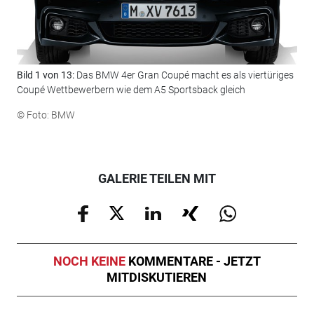
Bild 1 von 13:
Das BMW 4er Gran Coupé macht es als viertüriges
Bil
Coupé Wettbewerbern wie dem A5 Sportsback gleich
35.
das
© Foto: BMW
© F
GALERIE TEILEN MIT
NOCH KEINE
KOMMENTARE - JETZT
MITDISKUTIEREN