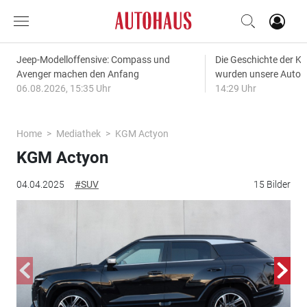
Jeep-Modelloffensive: Compass und
Die Geschichte der Kl
Avenger machen den Anfang
wurden unsere Autos
06.08.2026, 15:35 Uhr
14:29 Uhr
Home
Mediathek
KGM Actyon
KGM Actyon
04.04.2025
#SUV
15 Bilder