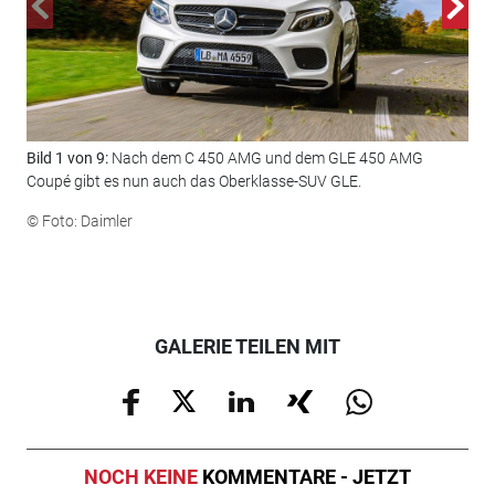
Bild 1 von 9:
Nach dem C 450 AMG und dem GLE 450 AMG
Bil
Coupé gibt es nun auch das Oberklasse-SUV GLE.
© F
© Foto: Daimler
GALERIE TEILEN MIT
NOCH KEINE
KOMMENTARE - JETZT