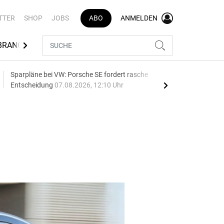
TTER
SHOP
JOBS
ABO
ANMELDEN
BRANCHENVERZEICHNIS
Sparpläne bei VW: Porsche SE fordert rasche
75 J
Entscheidung
07.08.2026, 12:10 Uhr
Auf