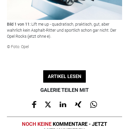
Bild 1 von 11:
Lift me up - quadratisch, praktisch, gut, aber
Bil
wahrlich kein Asphalt-Ritter und sportlich schon gar nicht. Der
wer
Opel Rocks (jetzt ohne e).
75 
© Foto: Opel
© F
ARTIKEL LESEN
GALERIE TEILEN MIT
NOCH KEINE
KOMMENTARE - JETZT