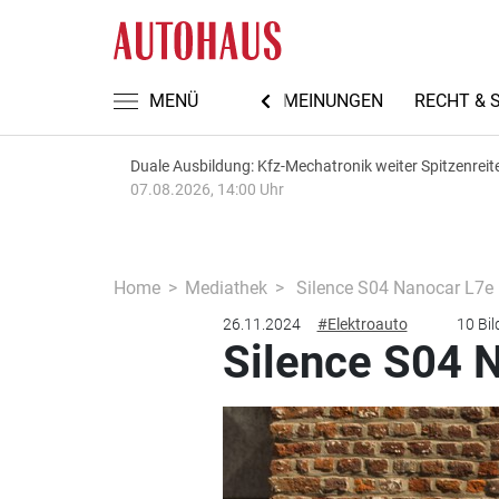
TEN
AUTOMECHANIKA 2026
MENÜ
MEINUNGEN
RECHT & 
Duale Ausbildung: Kfz-Mechatronik weiter Spitzenreit
07.08.2026, 14:00 Uhr
Home
Mediathek
Silence S04 Nanocar L7e
26.11.2024
#Elektroauto
10 Bil
Silence S04 