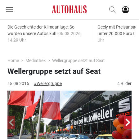
Die Geschichte der Klimaanlage: So
Geely mit Preisansage
wurden unsere Autos kühl
06.08.2026,
unter 20.000 Euro
06
14:29 Uhr
Uhr
Home
Mediathek
Wellergruppe setzt auf Seat
Wellergruppe setzt auf Seat
15.08.2016
#Wellergruppe
4 Bilder