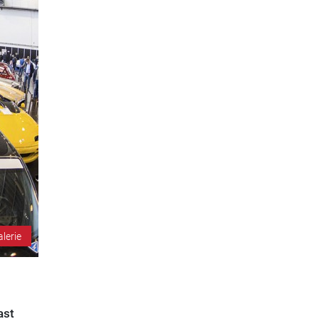
alerie
ast