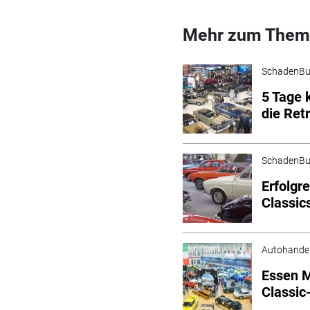
Mehr zum Them
SchadenBu
5 Tage 
die Ret
SchadenBu
Erfolgr
Classic
Autohande
Essen M
Classic