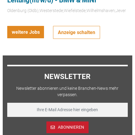
Leitung(m/w/d) - BMW & MINI
Oldenburg (Oldb);Westerstede;Wiefelstede;Wilhelmshaven;Jever
weitere Jobs
Anzeige schalten
NEWSLETTER
Newsletter abonnieren und keine Branchen-News mehr
verpassen.
ABONNIEREN