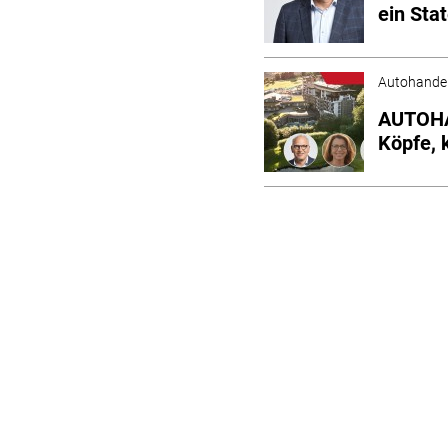
ein Sta
Autohande
AUTOHA
Köpfe, 