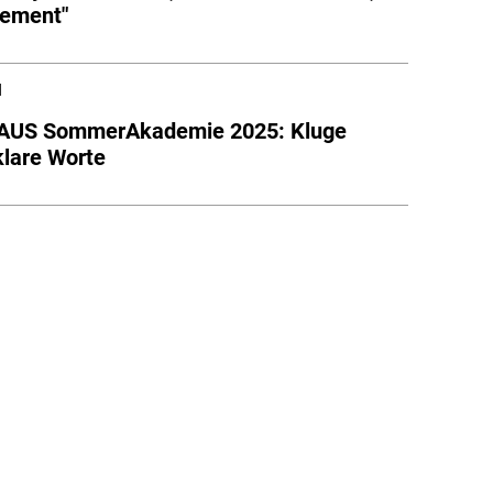
tement"
l
US SommerAkademie 2025: Kluge
klare Worte