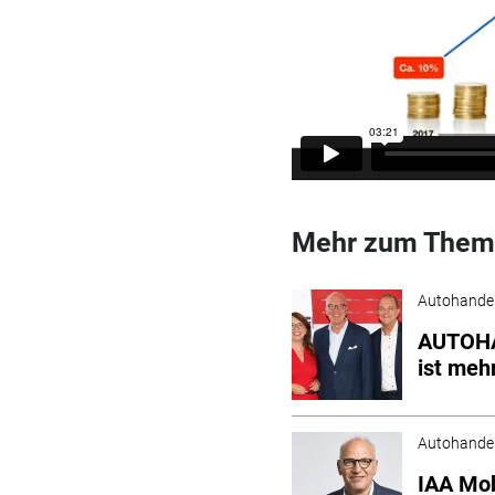
Mehr zum Them
Autohande
AUTOHA
ist mehr
Autohande
IAA Mobi