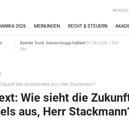
NEWSLE
ANIKA 2026
MEINUNGEN
RECHT & STEUERN
AKAD
er
Daimler Truck: Gewinn knapp halbiert
07.08.2026, 13:01
Uhr
l
Zukunft des Autohandels aus, Herr Stackmann?
t: Wie sieht die Zukunf
els aus, Herr Stackmann