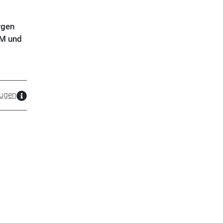
rgen
EM und
ugen