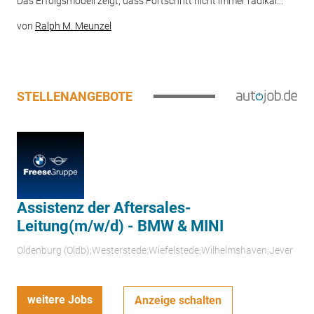
Das Erfolgsmodell zeigt, dass Fortschritt nicht immer radikal...
von
Ralph M. Meunzel
STELLENANGEBOTE
Assistenz der Aftersales-
Leitung(m/w/d) - BMW & MINI
Oldenburg (Oldb);Westerstede;Wiefelstede;Wilhelmshaven;Jever
weitere Jobs
Anzeige schalten