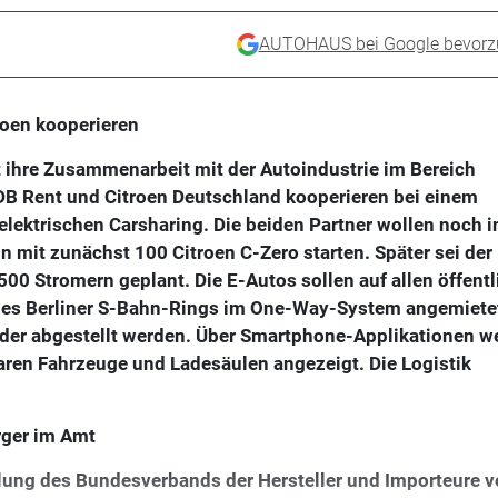
AUTOHAUS bei Google bevorz
roen kooperieren
 ihre Zusammenarbeit mit der Autoindustrie im Bereich
 DB Rent und Citroen Deutschland kooperieren bei einem
elektrischen Carsharing. Die beiden Partner wollen noch i
 mit zunächst 100 Citroen C-Zero starten. Später sei der
00 Stromern geplant. Die E-Autos sollen auf allen öffent
 des Berliner S-Bahn-Rings im One-Way-System angemiete
eder abgestellt werden. Über Smartphone-Applikationen w
baren Fahrzeuge und Ladesäulen angezeigt. Die Logistik
rger im Amt
ung des Bundesverbands der Hersteller und Importeure 