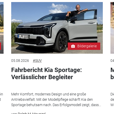
Bildergalerie
05.08.2026
#SUV
04
Fahrbericht Kia Sportage:
M
Verlässlicher Begleiter
b
in
Mehr Komfort, modernes Design und eine große
Di
t
Antriebsvielfalt: Mit der Modellpflege schärft Kia den
de
Sportage behutsam nach. Das Erfolgsmodell zeigt, dass...
We
von
Ralph M. Meunzel