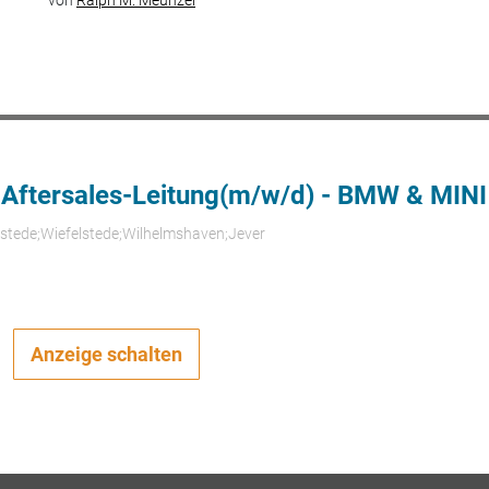
 Aftersales-Leitung(m/w/d) - BMW & MINI
rstede;Wiefelstede;Wilhelmshaven;Jever
Anzeige schalten