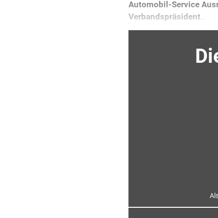
Automobil-Service Ausr
Verbandspräsident
…
Di
Al