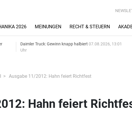
NEWSLE
ANIKA 2026
MEINUNGEN
RECHT & STEUERN
AKAD
er
Daimler Truck: Gewinn knapp halbiert
07.08.2026, 13:01
Uhr
l
Ausgabe 11/2012: Hahn feiert Richtfest
12: Hahn feiert Richtfe