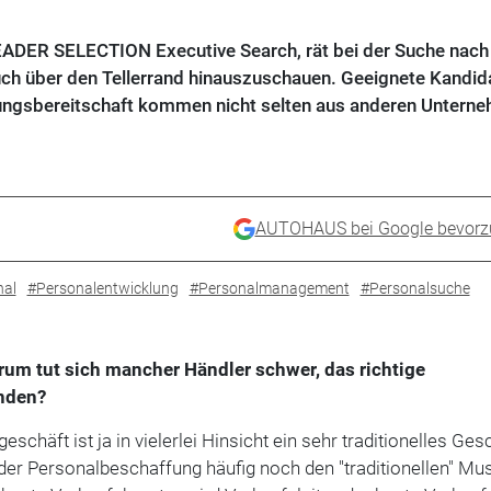
EADER SELECTION Executive Search, rät bei der Suche nach
ch über den Tellerrand hinauszuschauen. Geeignete Kandid
rungsbereitschaft kommen nicht selten aus anderen Untern
AUTOHAUS bei Google bevorz
nal
#Personalentwicklung
#Personalmanagement
#Personalsuche
um tut sich mancher Händler schwer, das richtige
inden?
chäft ist ja in vielerlei Hinsicht ein sehr traditionelles Ges
 der Personalbeschaffung häufig noch den "traditionellen" Mus