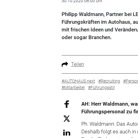
30.10.2020 06:00 Uhr
Philipp Waldmann, Partner bei L
Führungskräften im Autohaus, au
mit frischen Ideen und Verände
oder sogar Branchen.
Teilen
#AUTOHAUS next
#Recruiting
#Perso
#Mitarbeiter
#Führungsstil
AH: Herr Waldmann, war
Führungspersonal zu f
Ph. Waldmann: Das Autoges
Deshalb folgt es auch in